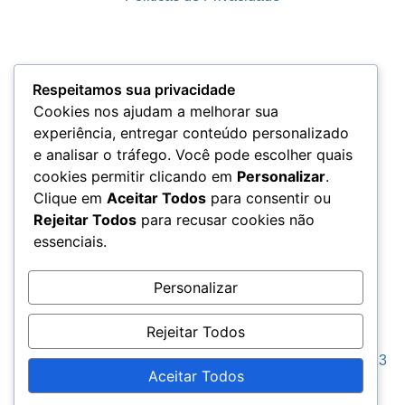
Termos e Condições
Respeitamos sua privacidade
Cookies nos ajudam a melhorar sua
experiência, entregar conteúdo personalizado
e analisar o tráfego. Você pode escolher quais
LGPD
cookies permitir clicando em
Personalizar
.
Clique em
Aceitar Todos
para consentir ou
Rejeitar Todos
para recusar cookies não
essenciais.
Acesso aos Dados
Personalizar
Rejeitar Todos
Seja Grato © 2023
Aceitar Todos
Todos os direitos reservados. “Dicolah MKT”