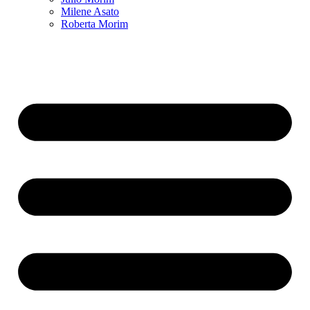
Milene Asato
Roberta Morim