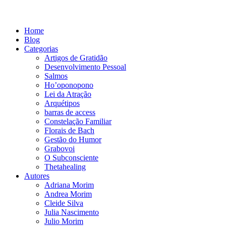
Home
Blog
Categorias
Artigos de Gratidão
Desenvolvimento Pessoal
Salmos
Ho’oponopono
Lei da Atração
Arquétipos
barras de access
Constelação Familiar
Florais de Bach
Gestão do Humor
Grabovoi
O Subconsciente
Thetahealing
Autores
Adriana Morim
Andrea Morim
Cleide Silva
Julia Nascimento
Julio Morim