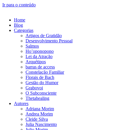
Ir para o conteúdo
Home
Blog
Categorias
Artigos de Gratidão
Desenvolvimento Pessoal
Salmos
Ho’oponopono
Lei da Atração
Arquétipos
barras de access
Constelação Familiar
Florais de Bach
Gestão do Humor
Grabovoi
O Subconsciente
Thetahealing
Autores
Adriana Morim
Andrea Morim
Cleide Silva
Julia Nascimento
Julio Morim