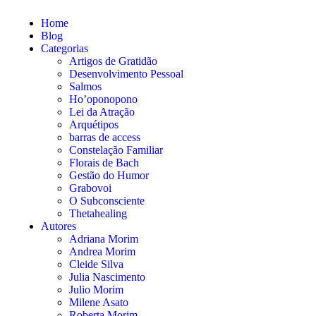
Home
Blog
Categorias
Artigos de Gratidão
Desenvolvimento Pessoal
Salmos
Ho’oponopono
Lei da Atração
Arquétipos
barras de access
Constelação Familiar
Florais de Bach
Gestão do Humor
Grabovoi
O Subconsciente
Thetahealing
Autores
Adriana Morim
Andrea Morim
Cleide Silva
Julia Nascimento
Julio Morim
Milene Asato
Roberta Morim