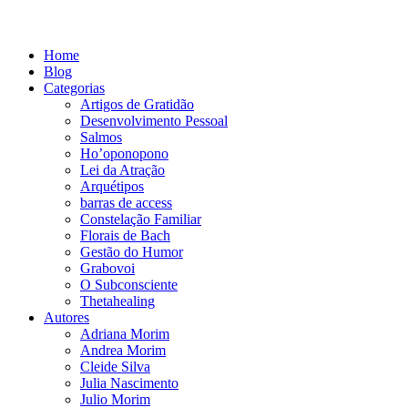
Home
Blog
Categorias
Artigos de Gratidão
Desenvolvimento Pessoal
Salmos
Ho’oponopono
Lei da Atração
Arquétipos
barras de access
Constelação Familiar
Florais de Bach
Gestão do Humor
Grabovoi
O Subconsciente
Thetahealing
Autores
Adriana Morim
Andrea Morim
Cleide Silva
Julia Nascimento
Julio Morim