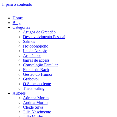
Ir para o conteúdo
Home
Blog
Categorias
Artigos de Gratidão
Desenvolvimento Pessoal
Salmos
Ho’oponopono
Lei da Atração
Arquétipos
barras de access
Constelação Familiar
Florais de Bach
Gestão do Humor
Grabovoi
O Subconsciente
Thetahealing
Autores
Adriana Morim
Andrea Morim
Cleide Silva
Julia Nascimento
Julio Morim