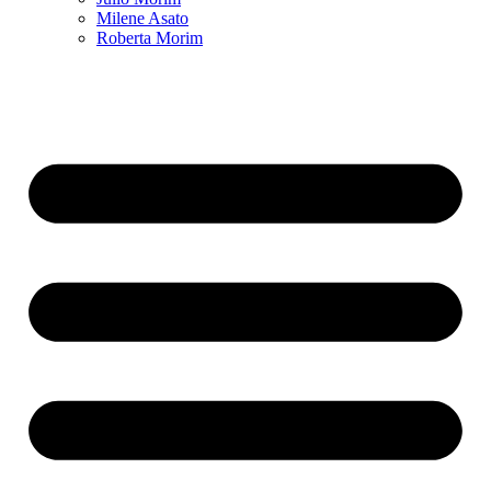
Milene Asato
Roberta Morim