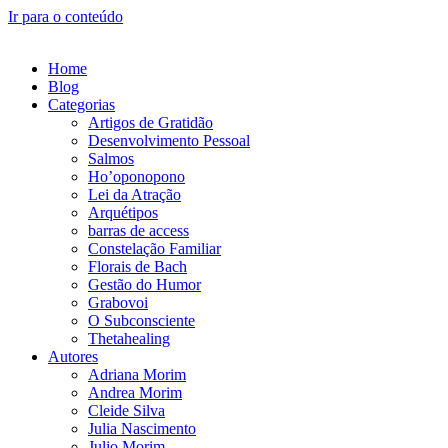
Ir para o conteúdo
Home
Blog
Categorias
Artigos de Gratidão
Desenvolvimento Pessoal
Salmos
Ho’oponopono
Lei da Atração
Arquétipos
barras de access
Constelação Familiar
Florais de Bach
Gestão do Humor
Grabovoi
O Subconsciente
Thetahealing
Autores
Adriana Morim
Andrea Morim
Cleide Silva
Julia Nascimento
Julio Morim