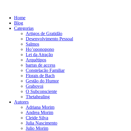
Home
Blog
Categorias
Artigos de Gratidão
Desenvolvimento Pessoal
Salmos
Ho’oponopono
Lei da Atração
Arquétipos
barras de access
Constelação Familiar
Florais de Bach
Gestão do Humor
Grabovoi
O Subconsciente
Thetahealing
Autores
Adriana Morim
Andrea Morim
Cleide Silva
Julia Nascimento
Julio Morim