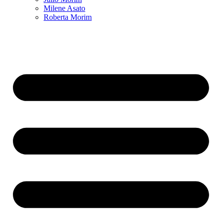
Milene Asato
Roberta Morim