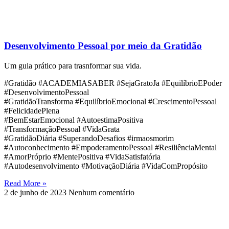
Desenvolvimento Pessoal por meio da Gratidão
Um guia prático para trasnformar sua vida.
#Gratidão #ACADEMIASABER #SejaGratoJa #EquilíbrioEPoder
#DesenvolvimentoPessoal
#GratidãoTransforma #EquilíbrioEmocional #CrescimentoPessoal
#FelicidadePlena
#BemEstarEmocional #AutoestimaPositiva
#TransformaçãoPessoal #VidaGrata
#GratidãoDiária #SuperandoDesafios #irmaosmorim
#Autoconhecimento #EmpoderamentoPessoal #ResiliênciaMental
#AmorPróprio #MentePositiva #VidaSatisfatória
#Autodesenvolvimento #MotivaçãoDiária #VidaComPropósito
Read More »
2 de junho de 2023
Nenhum comentário