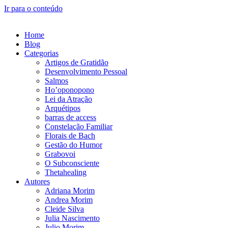
Ir para o conteúdo
Home
Blog
Categorias
Artigos de Gratidão
Desenvolvimento Pessoal
Salmos
Ho’oponopono
Lei da Atração
Arquétipos
barras de access
Constelação Familiar
Florais de Bach
Gestão do Humor
Grabovoi
O Subconsciente
Thetahealing
Autores
Adriana Morim
Andrea Morim
Cleide Silva
Julia Nascimento
Julio Morim