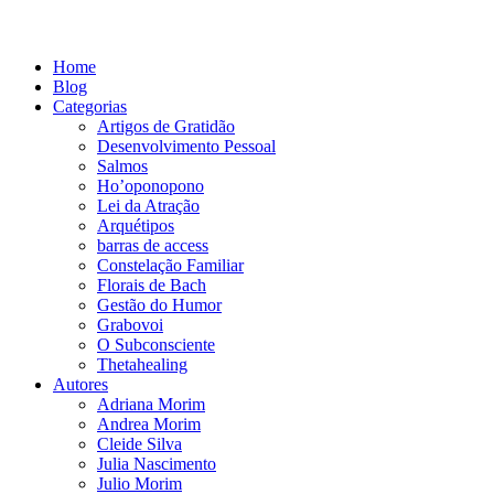
Home
Blog
Categorias
Artigos de Gratidão
Desenvolvimento Pessoal
Salmos
Ho’oponopono
Lei da Atração
Arquétipos
barras de access
Constelação Familiar
Florais de Bach
Gestão do Humor
Grabovoi
O Subconsciente
Thetahealing
Autores
Adriana Morim
Andrea Morim
Cleide Silva
Julia Nascimento
Julio Morim